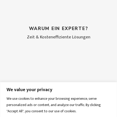
minimale Unterbrechungen, betreut von
Experten mit transparenter
Kommunikation. Durch die
Inanspruchnahme unserer
WARUM EIN EXPERTE?
ergebnisorientierten Dienstleistung
Zeit & Kosteneffiziente Lösungen
können sowohl Privatpersonen als auch
Unternehmen finanzielle Vorteile haben.
Kosten für die übergangsweise
Unterbringung und Zeitverluste werden
minimiert.
We value your privacy
We use cookies to enhance your browsing experience, serve
personalized ads or content, and analyze our traffic. By clicking
"Accept All", you consent to our use of cookies.
Einer der Vorteil der Inanspruchnahme